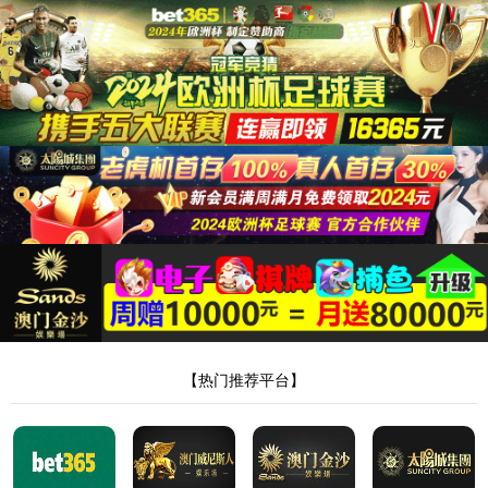
35222葡京集团