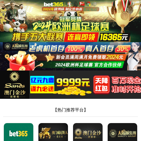
35222葡京集团