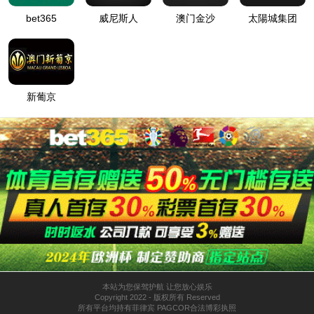
News
tqm@tqm.com.cn
News
Company News
Industry News