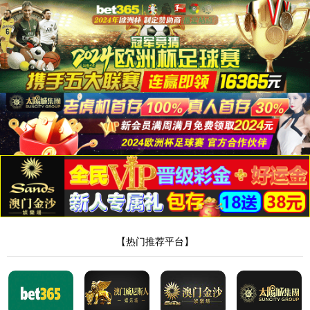
35222葡京集团