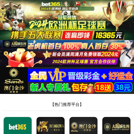
35222葡京集团