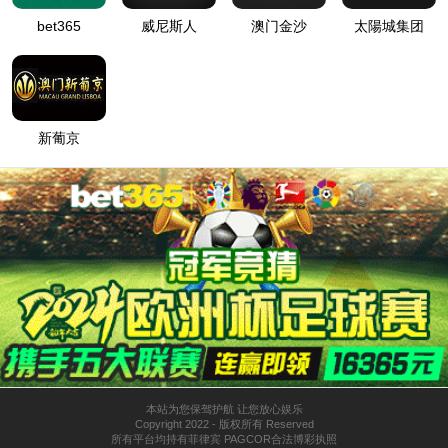
Dies
Stamp welding
Aviation
Intellig
BUICK Encore GX
NIO ES6
35222葡京集团
上一页
1
2
下一页
末页
Copyright © 2026 TQM All Rights Reserved.
津ICP备05010624
号
津公网安备12011602300565号
XML地图
信息服务