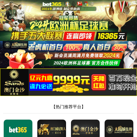
35222葡京集团