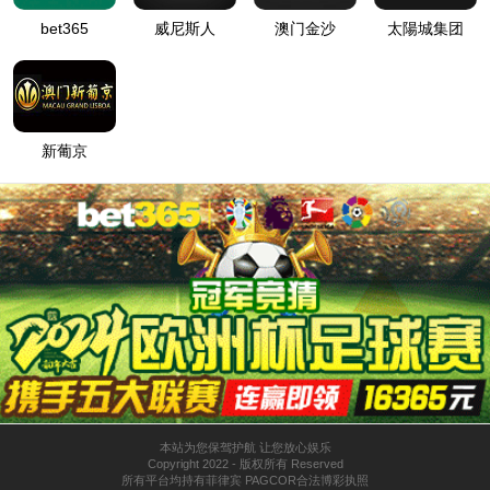
凯迪拉克 XT5
中国·35222葡京集团(Macau)公司·Official website是中